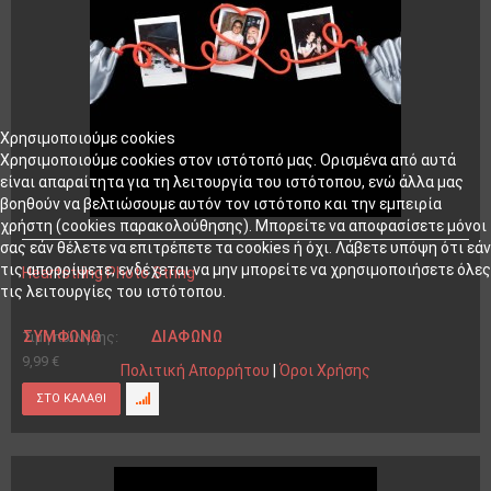
Χρησιμοποιούμε cookies
Χρησιμοποιούμε cookies στον ιστότοπό μας. Ορισμένα από αυτά
είναι απαραίτητα για τη λειτουργία του ιστότοπου, ενώ άλλα μας
βοηθούν να βελτιώσουμε αυτόν τον ιστότοπο και την εμπειρία
χρήστη (cookies παρακολούθησης). Μπορείτε να αποφασίσετε μόνοι
σας εάν θέλετε να επιτρέπετε τα cookies ή όχι. Λάβετε υπόψη ότι εάν
τις απορρίψετε, ενδέχεται να μην μπορείτε να χρησιμοποιήσετε όλες
Heartstring Photo String
τις λειτουργίες του ιστότοπου.
ΣΥΜΦΩΝΏ
ΔΙΑΦΩΝΏ
Τιμή πώλησης:
9,99 €
Πολιτική Απορρήτου
|
Όροι Χρήσης