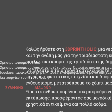
Καλώς ήρθατε στη
3DPRINTHOLIC
, μια 
και την αγάπη μας για την τρισδιάστατη 
εκπληκτικό κόσμο της τρισδιάστατης δημ
Χρησιμοποιούμε cookies
Χρησιμοποιούμε cookies στον ιστότοπό μας. Ορισμένα από αυτά είνα
Τα τελευταία τρία χρόνια ασχολούμαστε 
(cookies παρακολούθησης). Μπορείτε να αποφασίσετε μόνοι σας εάν θ
φιγούρες, φωτιστικά, παιχνίδια και διάφ
λειτουργίες του ιστότοπου.
ενθουσιασμό, μετατρέπουμε το χόμπι μας
ΣΥΜΦΩΝΏ
ΔΙΑΦΩΝΏ
Είμαστε ενθουσιασμένοι που μπορούμε να
εκτύπωσης, προσφέροντάς σας μοναδικές,
χρηστικά αντικείμενα και πολλά ακόμα.