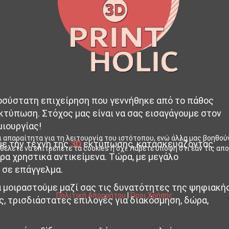
νεοσύστατη επιχείρηση που γεννήθηκε από το πάθος
εκτύπωση. Στόχος μας είναι να σας εισαγάγουμε στον
ιουργίας!
ι απαραίτητα για τη λειτουργία του ιστότοπου, ενώ άλλα μας βοηθού
με την τέχνη της
3D
εκτύπωσης, κατασκευάζοντας
έλετε να επιτρέπετε τα cookies ή όχι. Λάβετε υπόψη ότι εάν τις απο
ορα χρηστικά αντικείμενα. Τώρα, με μεγάλο
 σε επάγγελμα.
 μοιραστούμε μαζί σας τις δυνατότητες της ψηφιακή
Πολιτική Απορρήτου
|
Όροι Χρήσης
 τρισδιάστατες επιλογές για διακόσμηση, δώρα,