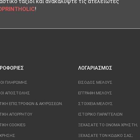
αστικό ταξίδι και ανακαλύψτε τις ατελείωτες
DPRINTHOLIC
!
ΡΟΦΟΡΊΕΣ
ΛΟΓΑΡΙΑΣΜΌΣ
ΟΙ ΠΛΗΡΩΜΉΣ
ΕΊΣΟΔΟΣ ΜΈΛΟΥΣ
ΟΙ ΑΠΟΣΤΟΛΉΣ
ΕΓΓΡΑΦΉ ΜΈΛΟΥΣ
ΤΙΚΉ ΕΠΙΣΤΡΟΦΏΝ & ΑΚΥΡΏΣΕΩΝ.
ΣΤΟΙΧΕΊΑ ΜΈΛΟΥΣ
ΤΙΚΉ ΑΠΟΡΡΉΤΟΥ
ΙΣΤΟΡΙΚΌ ΠΑΡΑΓΓΕΛΙΏΝ
ΤΙΚΉ COOKIES
ΞΕΧΆΣΑΤΕ ΤΟ ΌΝΟΜΑ ΧΡΉΣΤΗ;
 ΧΡΉΣΗΣ
ΞΕΧΆΣΑΤΕ ΤΟΝ ΚΩΔΙΚΌ ΣΑΣ;