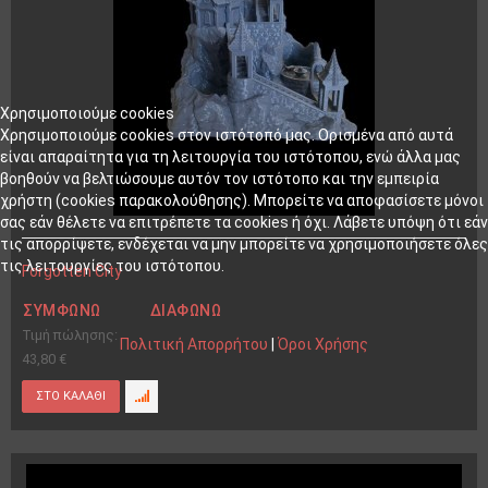
Χρησιμοποιούμε cookies
Χρησιμοποιούμε cookies στον ιστότοπό μας. Ορισμένα από αυτά
είναι απαραίτητα για τη λειτουργία του ιστότοπου, ενώ άλλα μας
βοηθούν να βελτιώσουμε αυτόν τον ιστότοπο και την εμπειρία
χρήστη (cookies παρακολούθησης). Μπορείτε να αποφασίσετε μόνοι
σας εάν θέλετε να επιτρέπετε τα cookies ή όχι. Λάβετε υπόψη ότι εάν
τις απορρίψετε, ενδέχεται να μην μπορείτε να χρησιμοποιήσετε όλες
τις λειτουργίες του ιστότοπου.
Forgotten City
ΣΥΜΦΩΝΏ
ΔΙΑΦΩΝΏ
Τιμή πώλησης:
Πολιτική Απορρήτου
|
Όροι Χρήσης
43,80 €