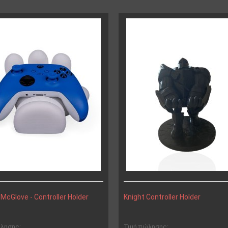
McGlove - Controller Holder
Knight Controller Holder
ώλησης:
Τιμή πώλησης: