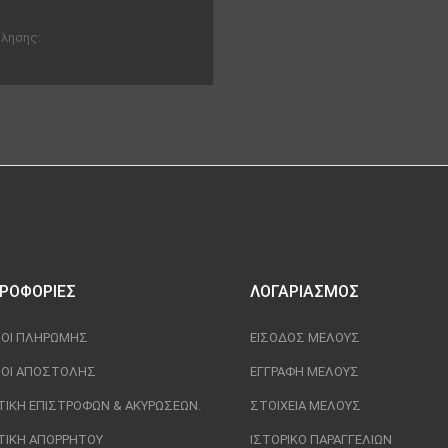
ώλησης:
ΡΟΦΟΡΊΕΣ
ΛΟΓΑΡΙΑΣΜΌΣ
ΟΙ ΠΛΗΡΩΜΉΣ
ΕΊΣΟΔΟΣ ΜΈΛΟΥΣ
ΟΙ ΑΠΟΣΤΟΛΉΣ
ΕΓΓΡΑΦΉ ΜΈΛΟΥΣ
ΤΙΚΉ ΕΠΙΣΤΡΟΦΏΝ & ΑΚΥΡΏΣΕΩΝ.
ΣΤΟΙΧΕΊΑ ΜΈΛΟΥΣ
ΤΙΚΉ ΑΠΟΡΡΉΤΟΥ
ΙΣΤΟΡΙΚΌ ΠΑΡΑΓΓΕΛΙΏΝ