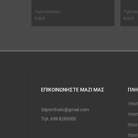
Τιμή πώλησης:
Τιμή π
9,50 €
8,50 €
ΕΠΙΚΟΙΝΩΝΉΣΤΕ ΜΑΖΊ ΜΑΣ
ΠΛΗ
ΤΡΌΠ
3dprintholic@gmail.com
ΤΡΌΠ
Τηλ: 698 8289000.
ΠΟΛΙ
ΠΟΛΙ