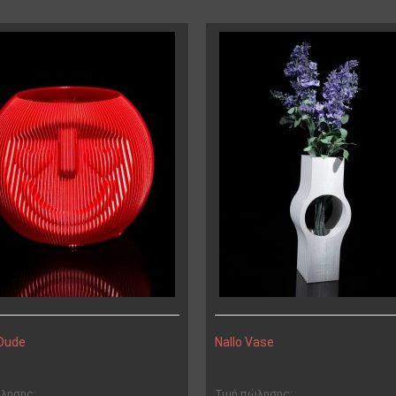
 Dude
Nallo Vase
ώλησης:
Τιμή πώλησης: