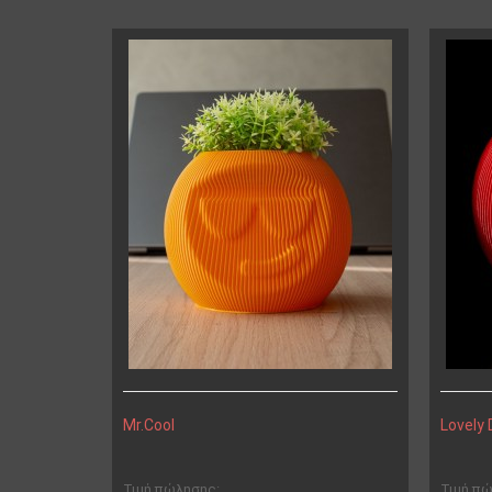
Mr.Cool
Lovely
Τιμή πώλησης:
Τιμή π