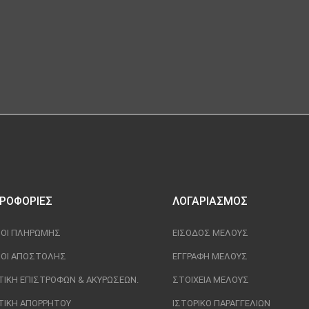
ΡΟΦΟΡΊΕΣ
ΛΟΓΑΡΙΑΣΜΌΣ
ΟΙ ΠΛΗΡΩΜΉΣ
ΕΊΣΟΔΟΣ ΜΈΛΟΥΣ
ΟΙ ΑΠΟΣΤΟΛΉΣ
ΕΓΓΡΑΦΉ ΜΈΛΟΥΣ
ΤΙΚΉ ΕΠΙΣΤΡΟΦΏΝ & ΑΚΥΡΏΣΕΩΝ.
ΣΤΟΙΧΕΊΑ ΜΈΛΟΥΣ
ΤΙΚΉ ΑΠΟΡΡΉΤΟΥ
ΙΣΤΟΡΙΚΌ ΠΑΡΑΓΓΕΛΙΏΝ