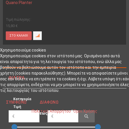
Quano Planter
Τιμή πώλησης:
15,80 €
Χρησιμοποιούμε cookies
Χρησιμοποιούμε cookies στον ιστότοπό μας. Ορισμένα από αυτά
είναι απαραίτητα για τη λειτουργία του ιστότοπου, ενώ άλλα μας
βοηθούν να βελτιώσουμε αυτόν τον ιστότοπο και την εμπειρία
χρήστη (cookies παρακολούθησης). Μπορείτε να αποφασίσετε μόνοι
ΦΊΛΤΡΑ
σας εάν θέλετε να επιτρέπετε τα cookies ή όχι. Λάβετε υπόψη ότι εάν
τις απορρίψετε, ενδέχεται να μην μπορείτε να χρησιμοποιήσετε όλες
τις λειτουργίες του ιστότοπου.
Κατηγορία
ΣΥΜΦΩΝΏ
ΔΙΑΦΩΝΏ
Τιμή
Πολιτική Απορρήτου
|
Όροι Χρήσης
εώς