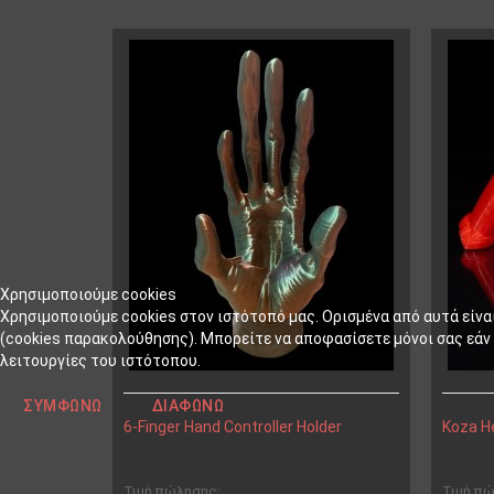
Χρησιμοποιούμε cookies
Χρησιμοποιούμε cookies στον ιστότοπό μας. Ορισμένα από αυτά είνα
(cookies παρακολούθησης). Μπορείτε να αποφασίσετε μόνοι σας εάν θ
λειτουργίες του ιστότοπου.
ΣΥΜΦΩΝΏ
ΔΙΑΦΩΝΏ
6-Finger Hand Controller Holder
Koza H
Τιμή πώλησης:
Τιμή π