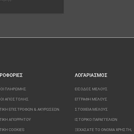
ΡΟΦΟΡΊΕΣ
ΛΟΓΑΡΙΑΣΜΌΣ
ΟΙ ΠΛΗΡΩΜΉΣ
ΕΊΣΟΔΟΣ ΜΈΛΟΥΣ
ΟΙ ΑΠΟΣΤΟΛΉΣ
ΕΓΓΡΑΦΉ ΜΈΛΟΥΣ
ΤΙΚΉ ΕΠΙΣΤΡΟΦΏΝ & ΑΚΥΡΏΣΕΩΝ.
ΣΤΟΙΧΕΊΑ ΜΈΛΟΥΣ
ΤΙΚΉ ΑΠΟΡΡΉΤΟΥ
ΙΣΤΟΡΙΚΌ ΠΑΡΑΓΓΕΛΙΏΝ
ΤΙΚΉ COOKIES
ΞΕΧΆΣΑΤΕ ΤΟ ΌΝΟΜΑ ΧΡΉΣΤΗ;